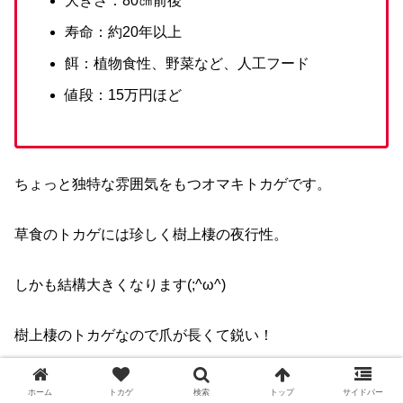
大きさ：80㎝前後
寿命：約20年以上
餌：植物食性、野菜など、人工フード
値段：15万円ほど
ちょっと独特な雰囲気をもつオマキトカゲです。
草食のトカゲには珍しく樹上棲の夜行性。
しかも結構大きくなります(;^ω^)
樹上棲のトカゲなので爪が長くて鋭い！
どうしても触らないといけない時は皮手袋が必須かもしれ
ホーム
トカゲ
検索
トップ
サイドバー