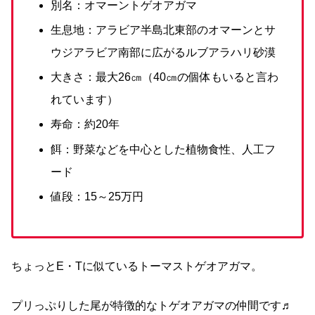
別名：オマーントゲオアガマ
生息地：アラビア半島北東部のオマーンとサ
ウジアラビア南部に広がるルブアラハリ砂漠
大きさ：最大26㎝（40㎝の個体もいると言わ
れています）
寿命：約20年
餌：野菜などを中心とした植物食性、人工フ
ード
値段：15～25万円
ちょっとE・Tに似ているトーマストゲオアガマ。
プリっぷりした尾が特徴的なトゲオアガマの仲間です♬