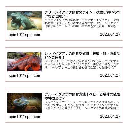
グリーンイグアナ飼育のポイントや放し飼いのコ
ツなどご紹介！
グリーンイグアナは学名が「イグアナ・イグアナ」。その
名の通りイグアナを代表する存在です。グリーンイグアナ
は頭が良くて、トイレや飼い主の顔を覚えたり、名前を読
んだら寄って来たり、餌は草食なので虫が苦手な方も安心
という面で、飼育しやすいと言われ...
2023.04.27
spin1011spin.com
レッドイグアナの飼育や値段・特徴・餌・寿命な
どをご紹介！
レッドイグアナってなんだか名前だけでもかっこいですよ
ね～♬そんなレッドイグアナですが、実は赤い色をしたグ
リーンイグアナ同士を掛け合わせて固定した品種のイグア
ナなんです！同じくブルーイグアナもいますが、ブルーイ
グアナよりも流通量は多く値段も安...
2023.04.27
spin1011spin.com
ブルーイグアナの飼育方法｜ベビーと成体の値段
や特徴とは？！
ブルーイグアナって、グリーンやレッドとどう違うの？っ
て感じですが、もともとはグリーンイグアナなんです！レ
ッドイグアナと同じく、グリーンイグアナの色覚異常個体
として生まれた親同士を掛け合わせ、固定したグリーンイ
グアナのモルフになります。ではグ...
2023.04.27
spin1011spin.com