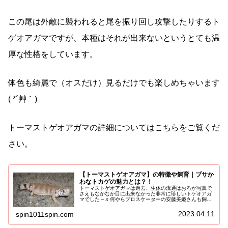
この尾は外敵に襲われると尾を振り回し攻撃したりするト
ゲオアガマですが、本種はそれが出来ないというとても温
厚な性格をしています。
体色も綺麗で（オスだけ）見るだけでも楽しめちゃいます
( *´艸｀)
トーマストゲオアガマの詳細についてはこちらをご覧くだ
さい。
【トーマストゲオアガマ】の特徴や飼育｜ブサか
わなトカゲの魅力とは？！
トーマストゲオアガマは過去、生体の流通はおろか写真で
さえもなかなか目に出来なかった非常に珍しいトゲオアガ
マでした～♬何やらプロスケーターの安藤美姫さんも飼育
しているトゲオアガマみたいですね～。今回はそんなトー
マストゲオアガマの特徴や生態、飼...
2023.04.11
spin1011spin.com