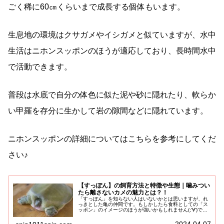
ごく稀に60㎝くらいまで成長する個体もいます。
生息地の環境はクサガメやイシガメと似ていますが、水中
生活はニホンスッポンのほうが適応しており、長時間水中
で活動できます。
普段は水底で自分の体色に似た泥や砂に隠れたり、軟らか
い甲羅を存分に生かして岩の隙間などに隠れています。
ニホンスッポンの詳細についてはこちらを参考にしてくだ
さい♪
【すっぽん】の飼育方法と特徴や生態｜噛みつい
たら離さないカメの魅力とは？！
「すっぽん」を知らない人はいないかとは思いますが、れ
っきとした亀の仲間です。もしかしたら食料としての「ス
ッポン」のイメージのほうが強いかもしれません(;'∀')です
が、スッポンは飼育もでき、比較的人に馴れてくれますの
で、その可愛さに虜になる...
2024.04.07