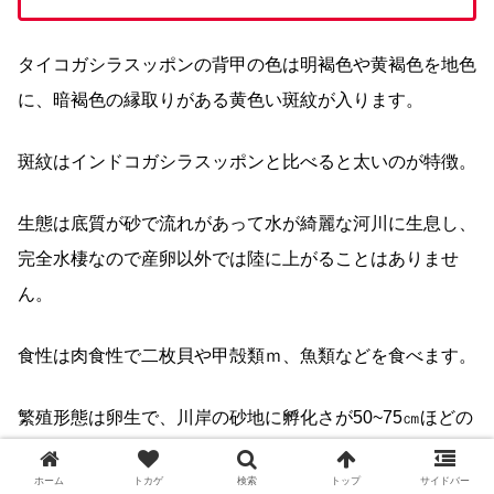
タイコガシラスッポンの背甲の色は明褐色や黄褐色を地色
に、暗褐色の縁取りがある黄色い斑紋が入ります。
斑紋はインドコガシラスッポンと比べると太いのが特徴。
生態は底質が砂で流れがあって水が綺麗な河川に生息し、
完全水棲なので産卵以外では陸に上がることはありませ
ん。
食性は肉食性で二枚貝や甲殻類ｍ、魚類などを食べます。
繁殖形態は卵生で、川岸の砂地に孵化さが50~75㎝ほどの
穴を掘り、1回につき60~117個の卵を産み落とします。
ホーム
トカゲ
検索
トップ
サイドバー