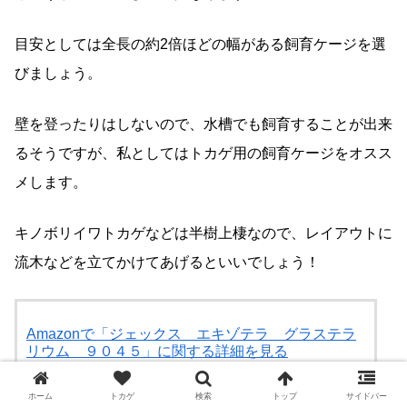
目安としては全長の約2倍ほどの幅がある飼育ケージを選
びましょう。
壁を登ったりはしないので、水槽でも飼育することが出来
るそうですが、私としてはトカゲ用の飼育ケージをオスス
メします。
キノボリイワトカゲなどは半樹上棲なので、レイアウトに
流木などを立てかけてあげるといいでしょう！
Amazonで「ジェックス エキゾテラ グラステラ
リウム ９０４５」に関する詳細を見る
Amazon
ホーム
トカゲ
検索
トップ
サイドバー