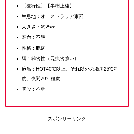
【昼行性】【半樹上棲】
生息地：オーストラリア東部
大きさ：約25㎝
寿命：不明
性格：臆病
餌：雑食性（昆虫食強い）
適温：HOT40℃以上、それ以外の場所25℃程
度、夜間20℃程度
値段：不明
スポンサーリンク