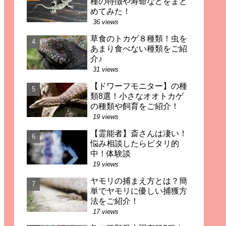
種の特徴や寿命などをまと
めてみた！
36 views
草食のトカゲ８種類！虫を
あまり食べない種類をご紹
介♪
31 views
【ドワーフモニター】の種
類8選！小さなオオトカゲ
の種類や飼育をご紹介！
19 views
【霊能者】斎さんは凄い！
悩み相談したらピタリ的
中！体験談
19 views
ヤモリの捕まえ方とは？簡
単でヤモリに優しい捕獲方
法をご紹介！
17 views