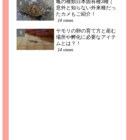
亀の種類日本固有種3種｜
意外と知らない外来種だっ
たカメもご紹介！
14 views
ヤモリの卵の育て方と産む
場所や孵化に必要なアイテ
ムとは？！
14 views