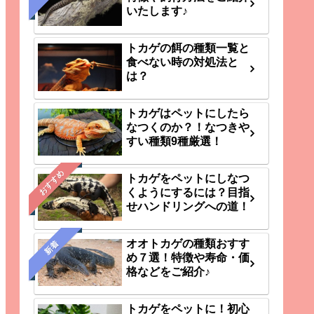
いたします♪
トカゲの餌の種類一覧と
食べない時の対処法と
は？
トカゲはペットにしたら
なつくのか？！なつきや
すい種類9種厳選！
おすすめ
トカゲをペットにしなつ
くようにするには？目指
せハンドリングへの道！
オオトカゲの種類おすす
新着
め７選！特徴や寿命・価
格などをご紹介♪
トカゲをペットに！初心