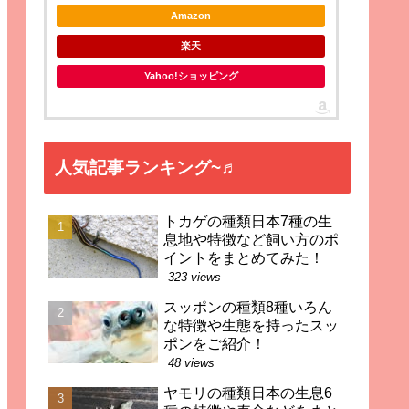
Amazon
楽天
Yahoo!ショッピング
人気記事ランキング~♬
トカゲの種類日本7種の生
息地や特徴など飼い方のポ
イントをまとめてみた！
323 views
スッポンの種類8種いろん
な特徴や生態を持ったスッ
ポンをご紹介！
48 views
ヤモリの種類日本の生息6