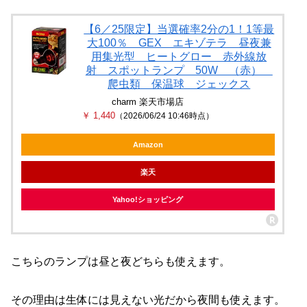
【6／25限定】当選確率2分の1！1等最
大100％ GEX エキゾテラ 昼夜兼
用集光型 ヒートグロー 赤外線放
射 スポットランプ 50W （赤）
爬虫類 保温球 ジェックス
charm 楽天市場店
￥ 1,440
（2026/06/24 10:46時点）
Amazon
楽天
Yahoo!ショッピング
こちらのランプは昼と夜どちらも使えます。
その理由は生体には見えない光だから夜間も使えます。