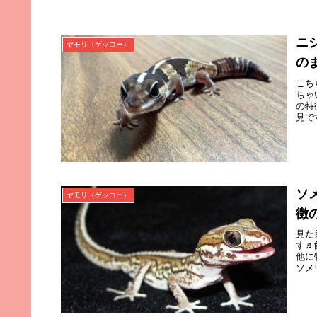
ニ
ヤモリ（ゲッコー）
の
こち
ちゃ
の特
見で
ソ
ヤモリ（ゲッコー）
徴
見た
す♬
他に
ソメ