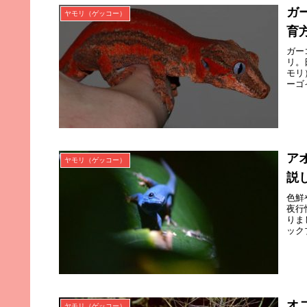
ガ
ヤモリ（ゲッコー）
育
ガー
リ。
モリ
ーゴ
ア
ヤモリ（ゲッコー）
説
色鮮
夜行
りま
ック
オ
ヤモリ（ゲッコー）