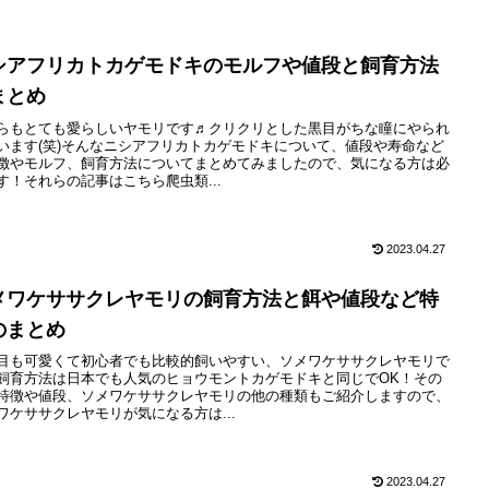
シアフリカトカゲモドキのモルフや値段と飼育方法
まとめ
らもとても愛らしいヤモリです♬クリクリとした黒目がちな瞳にやられ
います(笑)そんなニシアフリカトカゲモドキについて、値段や寿命など
徴やモルフ、飼育方法についてまとめてみましたので、気になる方は必
す！それらの記事はこちら爬虫類...
2023.04.27
メワケササクレヤモリの飼育方法と餌や値段など特
のまとめ
目も可愛くて初心者でも比較的飼いやすい、ソメワケササクレヤモリで
飼育方法は日本でも人気のヒョウモントカゲモドキと同じでOK！その
特徴や値段、ソメワケササクレヤモリの他の種類もご紹介しますので、
ワケササクレヤモリが気になる方は...
2023.04.27