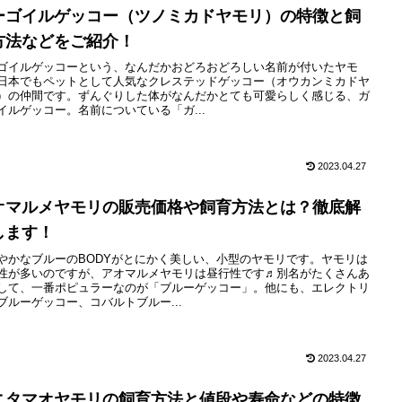
ーゴイルゲッコー（ツノミカドヤモリ）の特徴と飼
方法などをご紹介！
ゴイルゲッコーという、なんだかおどろおどろしい名前が付いたヤモ
日本でもペットとして人気なクレステッドゲッコー（オウカンミカドヤ
）の仲間です。ずんぐりした体がなんだかとても可愛らしく感じる、ガ
イルゲッコー。名前についている「ガ...
2023.04.27
オマルメヤモリの販売価格や飼育方法とは？徹底解
します！
やかなブルーのBODYがとにかく美しい、小型のヤモリです。ヤモリは
性が多いのですが、アオマルメヤモリは昼行性です♬別名がたくさんあ
して、一番ポピュラーなのが「ブルーゲッコー」。他にも、エレクトリ
ブルーゲッコー、コバルトブルー...
2023.04.27
ニタマオヤモリの飼育方法と値段や寿命などの特徴