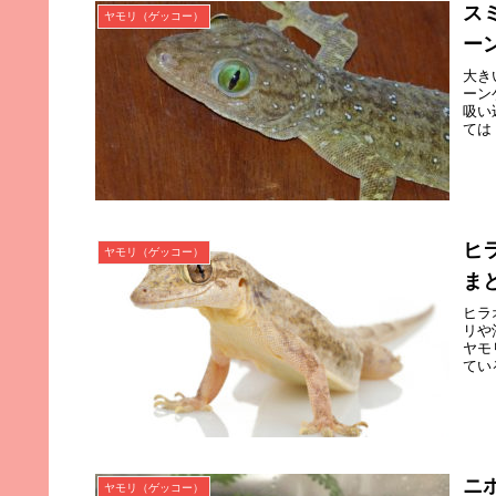
ス
ヤモリ（ゲッコー）
ー
大き
ーン
吸い
ては
ヒ
ヤモリ（ゲッコー）
ま
ヒラ
リや
ヤモ
てい
ニ
ヤモリ（ゲッコー）