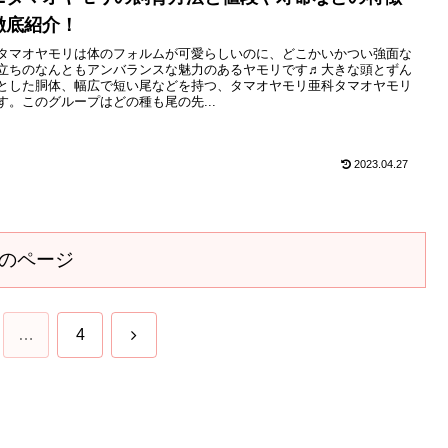
徹底紹介！
タマオヤモリは体のフォルムが可愛らしいのに、どこかいかつい強面な
立ちのなんともアンバランスな魅力のあるヤモリです♬大きな頭とずん
とした胴体、幅広で短い尾などを持つ、タマオヤモリ亜科タマオヤモリ
す。このグループはどの種も尾の先...
2023.04.27
のページ
次
…
4
へ