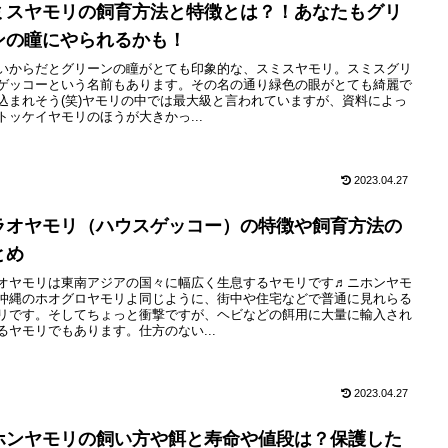
ミスヤモリの飼育方法と特徴とは？！あなたもグリ
ンの瞳にやられるかも！
いからだとグリーンの瞳がとても印象的な、スミスヤモリ。スミスグリ
ゲッコーという名前もあります。その名の通り緑色の眼がとても綺麗で
込まれそう(笑)ヤモリの中では最大級と言われていますが、資料によっ
トッケイヤモリのほうが大きかっ...
2023.04.27
ラオヤモリ（ハウスゲッコー）の特徴や飼育方法の
とめ
オヤモリは東南アジアの国々に幅広く生息するヤモリです♬ニホンヤモ
沖縄のホオグロヤモリよ同じように、街中や住宅などで普通に見れらる
リです。そしてちょっと衝撃ですが、ヘビなどの餌用に大量に輸入され
るヤモリでもあります。仕方のない...
2023.04.27
ホンヤモリの飼い方や餌と寿命や値段は？保護した