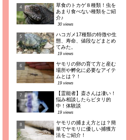
草食のトカゲ８種類！虫を
あまり食べない種類をご紹
介♪
30 views
ハコガメ17種類の特徴や生
態、寿命、値段などまとめ
てみた。
19 views
ヤモリの卵の育て方と産む
場所や孵化に必要なアイテ
ムとは？！
19 views
【霊能者】斎さんは凄い！
悩み相談したらピタリ的
中！体験談
19 views
ヤモリの捕まえ方とは？簡
単でヤモリに優しい捕獲方
法をご紹介！