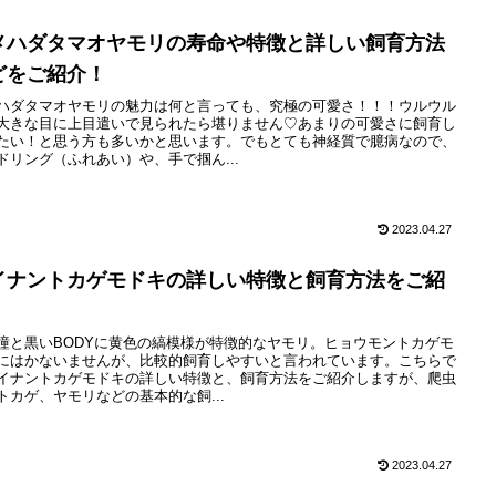
メハダタマオヤモリの寿命や特徴と詳しい飼育方法
どをご紹介！
ハダタマオヤモリの魅力は何と言っても、究極の可愛さ！！！ウルウル
大きな目に上目遣いで見られたら堪りません♡あまりの可愛さに飼育し
たい！と思う方も多いかと思います。でもとても神経質で臆病なので、
ドリング（ふれあい）や、手で掴ん...
2023.04.27
イナントカゲモドキの詳しい特徴と飼育方法をご紹
！
瞳と黒いBODYに黄色の縞模様が特徴的なヤモリ。ヒョウモントカゲモ
にはかないませんが、比較的飼育しやすいと言われています。こちらで
イナントカゲモドキの詳しい特徴と、飼育方法をご紹介しますが、爬虫
トカゲ、ヤモリなどの基本的な飼...
2023.04.27