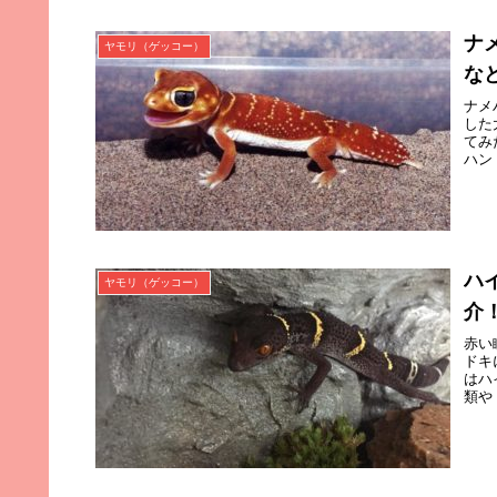
ナ
ヤモリ（ゲッコー）
な
ナメ
した
てみ
ハン
ハ
ヤモリ（ゲッコー）
介
赤い
ドキ
はハ
類や