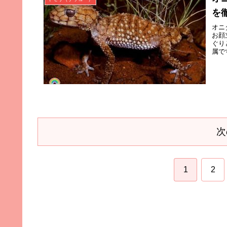
を
オニ
お顔
ぐり
属で
次
1
2