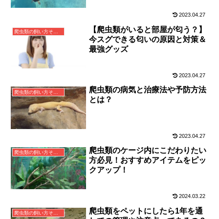
2023.04.27
【爬虫類がいると部屋が匂う？】
爬虫類の飼い方その他
今スグできる匂いの原因と対策＆
最強グッズ
2023.04.27
爬虫類の病気と治療法や予防方法
爬虫類の飼い方その他
とは？
2023.04.27
爬虫類のケージ内にこだわりたい
爬虫類の飼い方その他
方必見！おすすめアイテムをピッ
クアップ！
2024.03.22
爬虫類をペットにしたら1年を通
爬虫類の飼い方その他