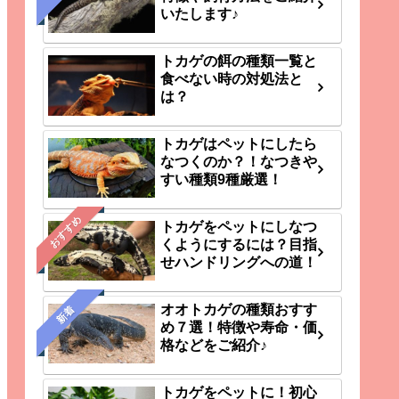
いたします♪
トカゲの餌の種類一覧と
食べない時の対処法と
は？
トカゲはペットにしたら
なつくのか？！なつきや
すい種類9種厳選！
おすすめ
トカゲをペットにしなつ
くようにするには？目指
せハンドリングへの道！
オオトカゲの種類おすす
新着
め７選！特徴や寿命・価
格などをご紹介♪
トカゲをペットに！初心