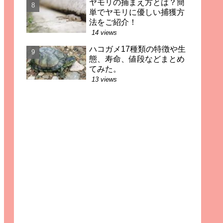
ヤモリの捕まえ方とは？簡
単でヤモリに優しい捕獲方
法をご紹介！
14 views
ハコガメ17種類の特徴や生
態、寿命、値段などまとめ
てみた。
13 views