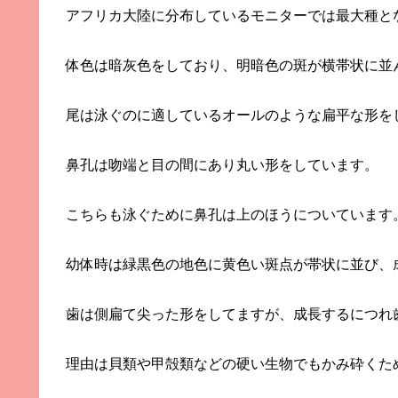
アフリカ大陸に分布しているモニターでは最大種と
体色は暗灰色をしており、明暗色の斑が横帯状に並
尾は泳ぐのに適しているオールのような扁平な形を
鼻孔は吻端と目の間にあり丸い形をしています。
こちらも泳ぐために鼻孔は上のほうについています
幼体時は緑黒色の地色に黄色い斑点が帯状に並び、
歯は側扁て尖った形をしてますが、成長するにつれ
理由は貝類や甲殻類などの硬い生物でもかみ砕くた