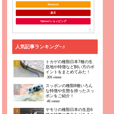
Amazon
楽天
Yahoo!ショッピング
人気記事ランキング~♬
トカゲの種類日本7種の生
息地や特徴など飼い方のポ
イントをまとめてみた！
305 views
スッポンの種類8種いろん
な特徴や生態を持ったスッ
ポンをご紹介！
46 views
ヤモリの種類日本の生息6