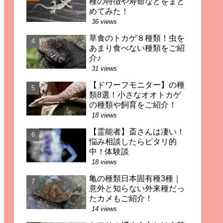
種の特徴や寿命などをまと
めてみた！
36 views
草食のトカゲ８種類！虫を
あまり食べない種類をご紹
介♪
31 views
【ドワーフモニター】の種
類8選！小さなオオトカゲ
の種類や飼育をご紹介！
18 views
【霊能者】斎さんは凄い！
悩み相談したらピタリ的
中！体験談
18 views
亀の種類日本固有種3種｜
意外と知らない外来種だっ
たカメもご紹介！
14 views