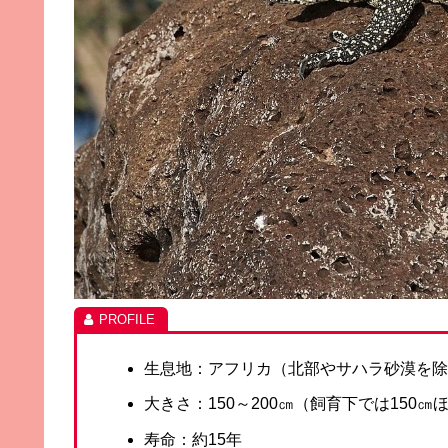
生息地：アフリカ（北部やサハラ砂漠を
大きさ：150～200㎝（飼育下では150㎝
寿命：約15年