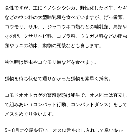
食性ですが、主にイノシシやシカ、野性化した水牛、ヤギ
などのウシ科の大型哺乳類を食べていますが、げっ歯類、
コウモリ、サル。、ジャコウネコ類などの哺乳類、鳥類や
その卵、クサリヘビ科、コブラ科、ウミガメ科などの爬虫
類やワニの幼体、動物の死骸なども食します。
幼体時は昆虫やコウモリ類などを食べます。
獲物を待ち伏せて通りがかった獲物を素早く捕食。
コモドオオトカゲの繁殖形態は卵生で、オス同士は直立し
て組みあい（コンバット行動、コンバットダンス）をして
メスをめぐり争います。
5～8月に交尾を行い、オスは舌を出し入れして臭いをか