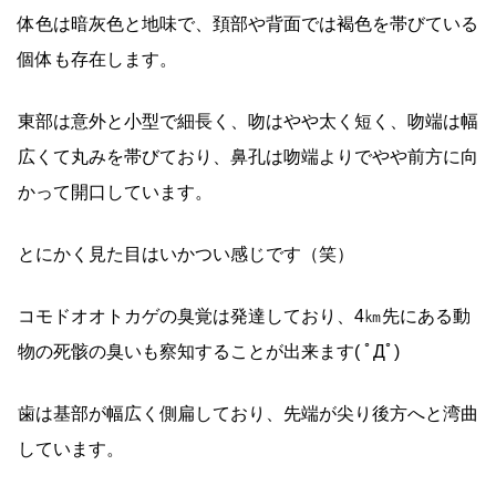
体色は暗灰色と地味で、頚部や背面では褐色を帯びている
個体も存在します。
東部は意外と小型で細長く、吻はやや太く短く、吻端は幅
広くて丸みを帯びており、鼻孔は吻端よりでやや前方に向
かって開口しています。
とにかく見た目はいかつい感じです（笑）
コモドオオトカゲの臭覚は発達しており、4㎞先にある動
物の死骸の臭いも察知することが出来ます( ﾟДﾟ)
歯は基部が幅広く側扁しており、先端が尖り後方へと湾曲
しています。