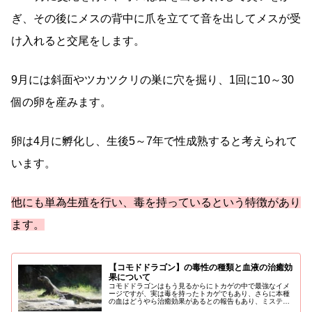
ぎ、その後にメスの背中に爪を立てて音を出してメスが受
け入れると交尾をします。
9月には斜面やツカツクリの巣に穴を掘り、1回に10～30
個の卵を産みます。
卵は4月に孵化し、生後5～7年で性成熟すると考えられて
います。
他にも単為生殖を行い、毒を持っているという特徴があり
ます。
【コモドドラゴン】の毒性の種類と血液の治癒効
果について
コモドドラゴンはもう見るからにトカゲの中で最強なイメ
ージですが、実は毒を持ったトカゲでもあり、さらに本種
の血はどうやら治癒効果があるとの報告もあり、ミステリ
アスな魅力を持ったトカゲです。今回はそんなコモドドラ