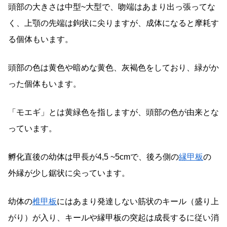
頭部の大きさは中型~大型で、吻端はあまり出っ張ってな
く、上顎の先端は鉤状に尖りますが、成体になると摩耗す
る個体もいます。
頭部の色は黄色や暗めな黄色、灰褐色をしており、緑がか
った個体もいます。
「モエギ」とは黄緑色を指しますが、頭部の色が由来とな
っています。
孵化直後の幼体は甲長が4,5 ~5cmで、後ろ側の
縁甲板
の
外縁が少し鋸状に尖っています。
幼体の
椎甲板
にはあまり発達しない筋状のキール（盛り上
がり）が入り、キールや縁甲板の突起は成長するに従い消