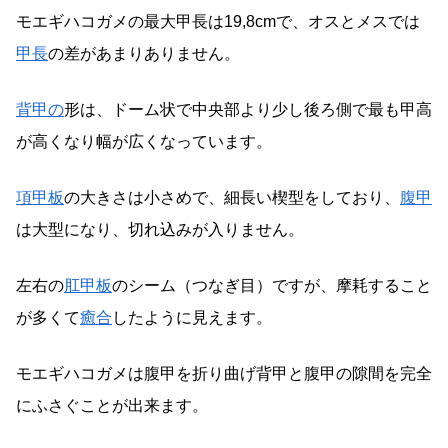
モエギハコガメの最大甲長は19,8cmで、オスとメスでは
甲長
の差があまりありません。
背甲の
形は、ドーム状で中央部より少し後ろ側で最も甲高
が高くなり幅が広くなっています。
項甲板
の大きさは小さめで、細長い楔型をしており、
腹甲
は大型になり、切れ込みが入りません。
左右の
肛甲板
のシーム（つなぎ目）ですが、摩耗すること
が多くて
癒合
したように見えます。
モエギハコガメは腹甲を折り曲げ背甲と腹甲の隙間を完全
にふさぐことが出来ます。