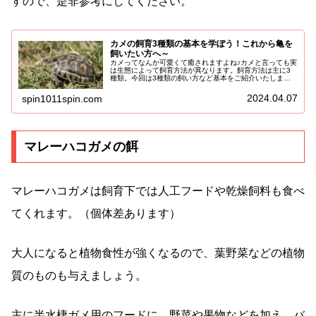
すので、是非参考にしてください。
カメの飼育3種類の基本を学ぼう！これから亀を
飼いたい方へ～
カメってなんか可愛くて癒されますよね♪カメと言っても実
は生態によって飼育方法が異なります。飼育方法は主に3
種類。今回は3種類の飼い方など基本をご紹介いたしま
す！あなたのライフスタイルやこれからお迎えしたいカメ
ちゃんに合わせて準備しましょう。...
2024.04.07
spin1011spin.com
マレーハコガメの餌
マレーハコガメは飼育下では人工フードや乾燥飼料も食べ
てくれます。（個体差あります）
大人になると植物食性が強くなるので、葉野菜などの植物
質のものも与えましょう。
主に半水棲ガメ用のフードに、野菜や果物などを加え、バ