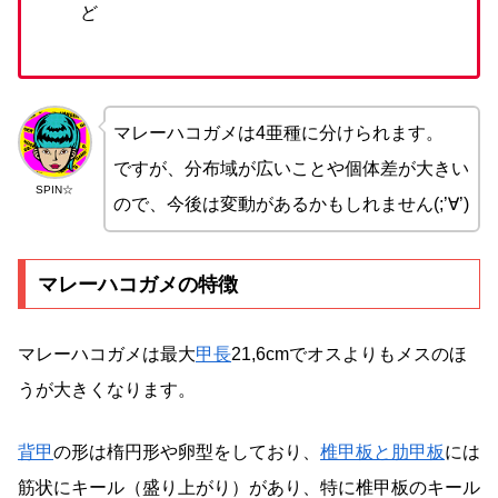
ど
マレーハコガメは4亜種に分けられます。
ですが、分布域が広いことや個体差が大きい
SPIN☆
ので、今後は変動があるかもしれません(;’∀’)
マレーハコガメの特徴
マレーハコガメは最大
甲長
21,6cmでオスよりもメスのほ
うが大きくなります。
背甲
の形は楕円形や卵型をしており、
椎甲板と肋甲板
には
筋状にキール（盛り上がり）があり、特に椎甲板のキール