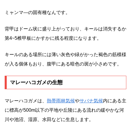
ミャンマ―の固有種なんです。
背甲はドーム状に盛り上がっており、キールは消失するか
第4~5椎甲板にかすかに残る程度になります。
キールのある場所には薄い灰色や緑がかった褐色の筋模様
が入る個体もおり、腹甲にある暗色の斑が小さめです。
マレーハコガメの生態
マレーハコガメは、
熱帯雨林気候
や
サバナ気候
内にある主
に標高が500m以下の平地や丘陵にある流れの緩やかな河
川や池沼、湿原、水田などに生息します。