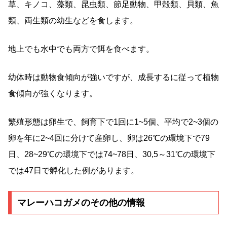
草、キノコ、藻類、昆虫類、節足動物、甲殻類、貝類、魚
類、両生類の幼生などを食します。
地上でも水中でも両方で餌を食べます。
幼体時は動物食傾向が強いですが、成長するに従って植物
食傾向が強くなります。
繁殖形態は卵生で、飼育下で1回に1~5個、平均で2~3個の
卵を年に2~4回に分けて産卵し、卵は26℃の環境下で79
日、28~29℃の環境下では74~78日、30,5～31℃の環境下
では47日で孵化した例があります。
マレーハコガメのその他の情報