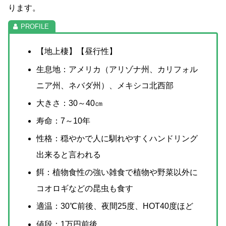
ります。
【地上棲】【昼行性】
生息地：アメリカ（アリゾナ州、カリフォル
ニア州、ネバダ州）、メキシコ北西部
大きさ：30～40㎝
寿命：7～10年
性格：穏やかで人に馴れやすくハンドリング
出来ると言われる
餌：植物食性の強い雑食で植物や野菜以外に
コオロギなどの昆虫も食す
適温：30℃前後、夜間25度、HOT40度ほど
値段：1万円前後