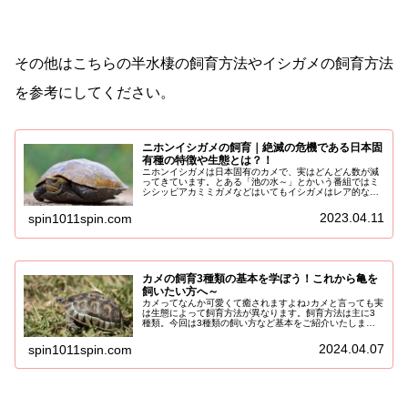
その他はこちらの半水棲の飼育方法やイシガメの飼育方法
を参考にしてください。
ニホンイシガメの飼育｜絶滅の危機である日本固
有種の特徴や生態とは？！
ニホンイシガメは日本固有のカメで、実はどんどん数が減
ってきています。とある「池の水～」とかいう番組ではミ
シシッピアカミミガメなどはいてもイシガメはレア的な存
在として紹介されていたりします(;'∀')ここではそんなニホ
ンイシガメの特徴や生態、...
2023.04.11
spin1011spin.com
カメの飼育3種類の基本を学ぼう！これから亀を
飼いたい方へ～
カメってなんか可愛くて癒されますよね♪カメと言っても実
は生態によって飼育方法が異なります。飼育方法は主に3
種類。今回は3種類の飼い方など基本をご紹介いたしま
す！あなたのライフスタイルやこれからお迎えしたいカメ
ちゃんに合わせて準備しましょう。...
2024.04.07
spin1011spin.com