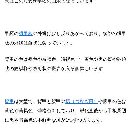
実はこのしわが学名の由来となっています。
甲羅の
縁甲板
の外縁は少し反りあがっており、後部の縁甲
板の外縁は鋸状に尖っています。
背甲の色は褐色や灰褐色、暗褐色で、黄色や黒の斑や破線
状の筋模様や放射状の斑岩が入る個体もいます。
腹甲
は大型で、背甲と腹甲の
橋（つなぎ目）
や腹甲の色は
黄色や黄褐色、薄橙色をしており、孵化直後から甲板周辺
に黒や暗褐色の不鮮明な斑が1つずつ入ります。