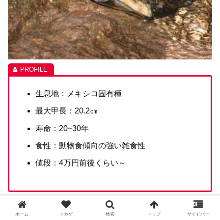
生息地：メキシコ固有種
最大甲長：20.2㎝
寿命：20~30年
食性：動物食傾向の強い雑食性
値段：4万円前後くらい～
サラドロガメはメスよりもオスの方が大きくなり、メスは
ホーム
トカゲ
検索
トップ
サイドバー