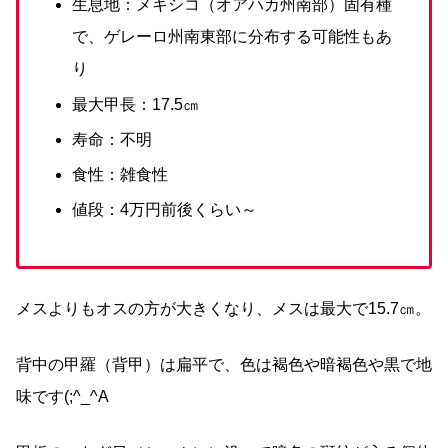
生息地：メキシコ（オアハカ州南部）固有種
で、ゲレーロ州南東部に分布する可能性もあ
り
最大甲長：17.5㎝
寿命：不明
食性：雑食性
値段：4万円前後くらい～
メスよりもオスの方が大きくなり、メスは最大で15.7㎝。
背中の甲羅（背甲）は扁平で、色は褐色や暗褐色や黒で地
味です(;^_^A