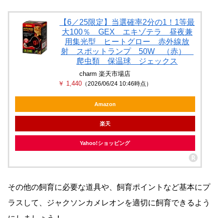
【6／25限定】当選確率2分の1！1等最
大100％ GEX エキゾテラ 昼夜兼
用集光型 ヒートグロー 赤外線放
射 スポットランプ 50W （赤）
爬虫類 保温球 ジェックス
charm 楽天市場店
￥ 1,440
（2026/06/24 10:46時点）
Amazon
楽天
Yahoo!ショッピング
その他の飼育に必要な道具や、飼育ポイントなど基本にプ
ラスして、ジャクソンカメレオンを適切に飼育できるよう