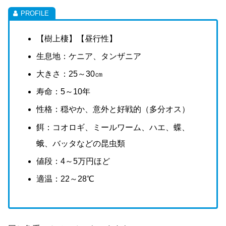
【樹上棲】【昼行性】
生息地：ケニア、タンザニア
大きさ：25～30㎝
寿命：5～10年
性格：穏やか、意外と好戦的（多分オス）
餌：コオロギ、ミールワーム、ハエ、蝶、
蛾、バッタなどの昆虫類
値段：4～5万円ほど
適温：22～28℃