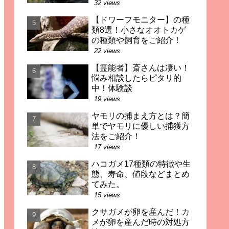
32 views
【ドワーフモニター】の種
類8選！小さなオオトカゲ
の種類や飼育をご紹介！
22 views
【霊能者】斎さんは凄い！
悩み相談したらピタリ的
中！体験談
19 views
ヤモリの捕まえ方とは？簡
単でヤモリに優しい捕獲方
法をご紹介！
17 views
ハコガメ17種類の特徴や生
態、寿命、値段などまとめ
てみた。
15 views
クサガメが卵を産んだ！カ
メが卵を産んだ時の対処方