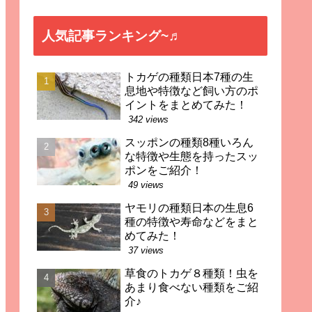
人気記事ランキング~♬
トカゲの種類日本7種の生
息地や特徴など飼い方のポ
イントをまとめてみた！
342 views
スッポンの種類8種いろん
な特徴や生態を持ったスッ
ポンをご紹介！
49 views
ヤモリの種類日本の生息6
種の特徴や寿命などをまと
めてみた！
37 views
草食のトカゲ８種類！虫を
あまり食べない種類をご紹
介♪