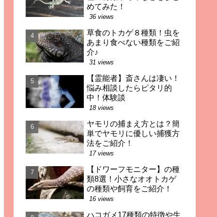
めてみた！
36 views
草食のトカゲ８種類！虫を
あまり食べない種類をご紹
介♪
31 views
【霊能者】斎さんは凄い！
悩み相談したらピタリ的
中！体験談
18 views
ヤモリの捕まえ方とは？簡
単でヤモリに優しい捕獲方
法をご紹介！
17 views
【ドワーフモニター】の種
類8選！小さなオオトカゲ
の種類や飼育をご紹介！
16 views
ハコガメ17種類の特徴や生