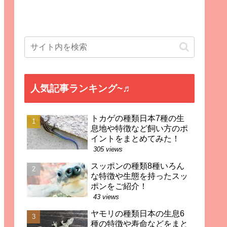
人気記事ランキング~♬
トカゲの種類日本7種の生
息地や特徴など飼い方のポ
イントをまとめてみた！
305 views
スッポンの種類8種いろん
な特徴や生態を持ったスッ
ポンをご紹介！
43 views
ヤモリの種類日本の生息6
種の特徴や寿命などをまと