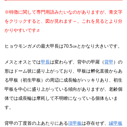
※特徴に関して専門用語みたいなのがありますが、青文字
をクリックすると、図が見れます～。これを見るとより分
かりやすいです♬
ヒョウモンガメの最大甲長は70.5㎝とかなり大きいです。
メスとオスとでは
甲長
は変わらず、背中の甲羅（
背甲
）の
形はドーム状に盛り上がっており、甲板は孵化直後からあ
る甲板（初生甲板）の周辺に成長輪がハッキリあり、初生
甲板を中心に盛り上がっている傾向がありますが、老齢個
体では成長輪は摩耗して不明瞭になっている個体もいま
す。
背甲の丁度首の上あたりにある
項甲板
は存在せず、
縁甲板