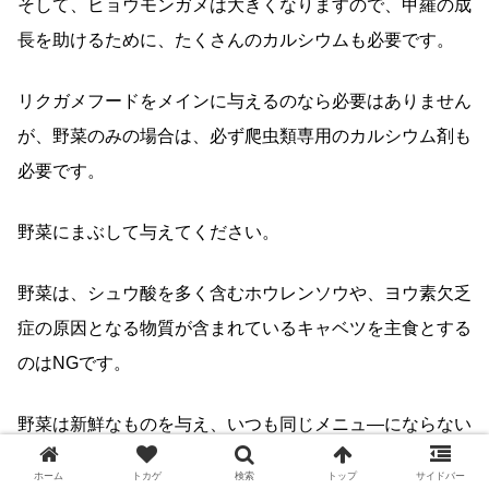
そして、ヒョウモンガメは大きくなりますので、甲羅の成
長を助けるために、たくさんのカルシウムも必要です。
リクガメフードをメインに与えるのなら必要はありません
が、野菜のみの場合は、必ず爬虫類専用のカルシウム剤も
必要です。
野菜にまぶして与えてください。
野菜は、シュウ酸を多く含むホウレンソウや、ヨウ素欠乏
症の原因となる物質が含まれているキャベツを主食とする
のはNGです。
野菜は新鮮なものを与え、いつも同じメニュ―にならない
ように、何種類かの餌をローテーションを組んで与える
ホーム
トカゲ
検索
トップ
サイドバー