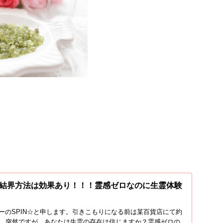
結界方法は効果あり！！！霊感ゼロなのに生霊体験
ーのSPIN☆と申します。引きこもりになる前は某百貨店にて約
た。突然ですが。あなたは生霊の存在は信じますか？霊感ゼロの