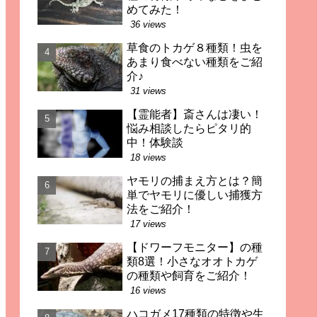
めてみた！
36 views
草食のトカゲ８種類！虫を
あまり食べない種類をご紹
介♪
31 views
【霊能者】斎さんは凄い！
悩み相談したらピタリ的
中！体験談
18 views
ヤモリの捕まえ方とは？簡
単でヤモリに優しい捕獲方
法をご紹介！
17 views
【ドワーフモニター】の種
類8選！小さなオオトカゲ
の種類や飼育をご紹介！
16 views
ハコガメ17種類の特徴や生