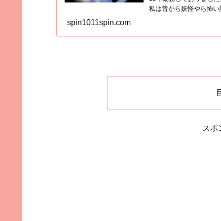
私は昔から妖怪やら怖い
は...
spin1011spin.com
スポ