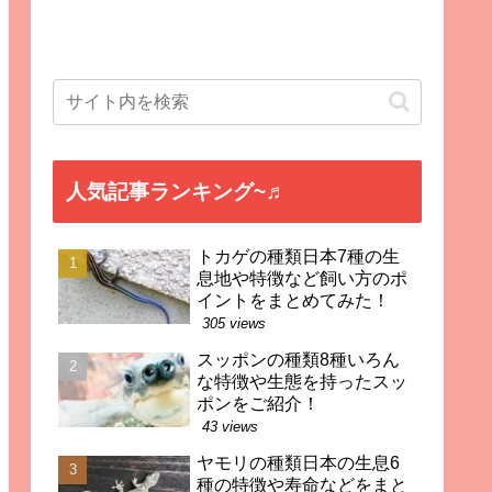
人気記事ランキング~♬
トカゲの種類日本7種の生
息地や特徴など飼い方のポ
イントをまとめてみた！
305 views
スッポンの種類8種いろん
な特徴や生態を持ったスッ
ポンをご紹介！
43 views
ヤモリの種類日本の生息6
種の特徴や寿命などをまと