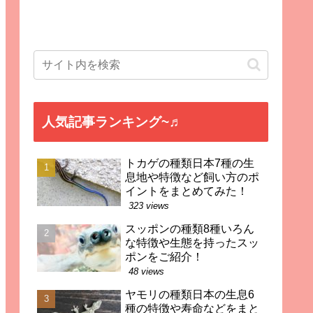
人気記事ランキング~♬
トカゲの種類日本7種の生
息地や特徴など飼い方のポ
イントをまとめてみた！
323 views
スッポンの種類8種いろん
な特徴や生態を持ったスッ
ポンをご紹介！
48 views
ヤモリの種類日本の生息6
種の特徴や寿命などをまと