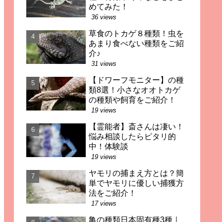
めてみた！
36 views
草食のトカゲ８種類！虫を
あまり食べない種類をご紹
介♪
31 views
【ドワーフモニター】の種
類8選！小さなオオトカゲ
の種類や飼育をご紹介！
19 views
【霊能者】斎さんは凄い！
悩み相談したらピタリ的
中！体験談
19 views
ヤモリの捕まえ方とは？簡
単でヤモリに優しい捕獲方
法をご紹介！
17 views
亀の種類日本固有種3種｜