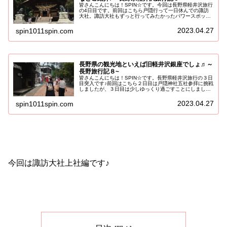
皆さんこんにちは！SPIN☆です。今回は長野県軽井沢旅行
の4日目です。前回はこちら戸隠行って一日休んでの諏訪
大社。諏訪大社もずっと行ってみたかったパワースポット♪
念願かなって嬉しい限りです。諏訪大社四社詣りに挑戦！
とうとうやって参りました～...
2023.04.27
spin1011spin.com
長野県の観光地といえば旧軽井沢銀座でしょ♬～
長野旅行記８~
皆さんこんにちは！SPIN☆です。長野県軽井沢旅行の３日
目突入です♪前回はこちら２日目は戸隠神社五社参拝に挑戦
しましたが、３日目は少しゆっくり過ごすことにしまし
た。滞在が旧軽井沢銀座にあるとある店舗でしたので、旧
軽井沢銀座散策と決め込みまし...
2023.04.27
spin1011spin.com
今回は諏訪大社上社編です♪