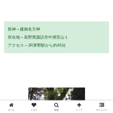
祭神～建御名方神
所在地～長野県諏訪市中洲宮山１
アクセス～JR茅野駅から約45分
ホーム
トカゲ
検索
トップ
サイドバー