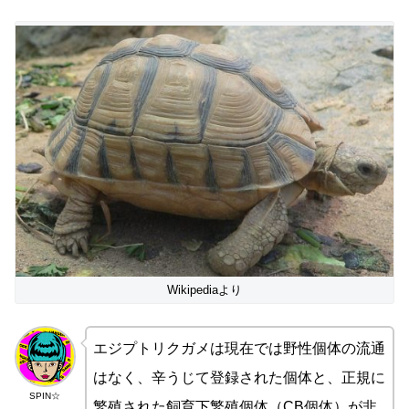
Wikipediaより
エジプトリクガメは現在では野性個体の流通
はなく、辛うじて登録された個体と、正規に
SPIN☆
繁殖された飼育下繁殖個体（CB個体）が非