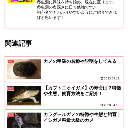
爬虫類に興味を持ち始め、現在に至ります。
爬虫類の奥深さに日々勉強です♬
初心者でもわかりやすいようにご紹介できれ
ばと思います！
関連記事
カメの甲羅の名称や説明をしてみる
カメ
2023.04.11
【カブトニオイガメ】の寿命は？特徴
カメ
や生態、飼育方法をご紹介！
2023.04.10
カラグールガメの特徴や生態と飼育｜
カメ
イシガメ科最大級のカメ