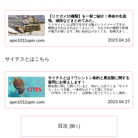
【リクガメ33種類】を一挙ご紹介！寿命や生息
地、値段などまとめてみた。
リクガメといえば陸で生活する亀というイメージですが、
種類はそれはそれはたくさんいて、それぞれの種類で特徴
や魅力が違います。飼い始めは小さくても、結構大きくな
りますし、寿命も長かったりしますので、飼育する際は最
後まで飼育できるか大きさや寿命な...
2023.04.10
spin1011spin.com
サイテスとはこちら
サイテスとは？ワシントン条約と爬虫類に関する
疑問にお答えします！
爬虫類に関して調べていると、何かしら出てくる「サイテ
ス」という言葉。一体何なの？って感じですが、
「CITES（サイテス）」は簡単に言うとワシントン条約の
こと。ワシントン条約って学校でも習ってるので、耳にし
たことがあると思います。ワシントン条...
2023.04.27
spin1011spin.com
目次