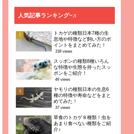
人気記事ランキング~♬
トカゲの種類日本7種の生
息地や特徴など飼い方のポ
イントをまとめてみた！
338 views
スッポンの種類8種いろん
な特徴や生態を持ったスッ
ポンをご紹介！
49 views
ヤモリの種類日本の生息6
種の特徴や寿命などをまと
めてみた！
37 views
草食のトカゲ８種類！虫を
あまり食べない種類をご紹
介♪