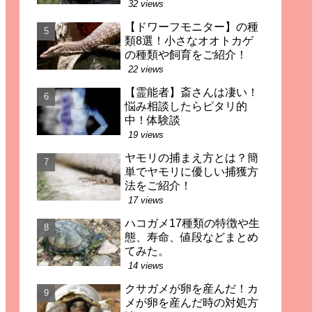
32 views
【ドワーフモニター】の種
類8選！小さなオオトカゲ
の種類や飼育をご紹介！
22 views
【霊能者】斎さんは凄い！
悩み相談したらピタリ的
中！体験談
19 views
ヤモリの捕まえ方とは？簡
単でヤモリに優しい捕獲方
法をご紹介！
17 views
ハコガメ17種類の特徴や生
態、寿命、値段などまとめ
てみた。
14 views
クサガメが卵を産んだ！カ
メが卵を産んだ時の対処方