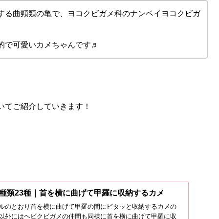
する曲頸類の亀で、ヨコクビガメ科のナンベイヨコクビガ
的で可愛いカメちゃんです♬
いてご紹介していきます！
種類23種｜首を横に曲げて甲羅に収納するカメ
ルのとおり首を横に曲げて甲羅の間にピタッと収納するカメの
以外にはヘビクビガメの仲間も同様に首を横に曲げて甲羅に収